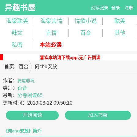
异趣书屋
阅读记录
登录
注册
海棠耽美
海棠言情
情欲小说
耽美
辣文
言情
百合
其他
私密
本站必读
喜欢本站请下载app,无广告阅读
首页
百合
何chu安放
作者：
安度非沉
类别：
百合
最新：
分卷阅读65
更新时间：
2019-03-12 09:50:10
开始阅读
加入书架
《何chu安放》简介