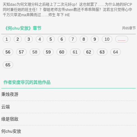
天知dao为何文理分科之后碰上了二次元好cp！这也就罢了……为什么她的好CP
同时兼任她的班主任！？御姐老师言传shen教还不乖乖降服？沈若言只觉得心中
千万只草泥ma奔腾而过……师生 年下 HE
《何chu安放》章节
共65章节
1
2
3
4
5
6
7
8
9
10
......
56
57
58
59
60
61
62
63
64
65
作者安度非沉的其他作品
秉烛夜游
云端
缘是宿敌
何chu安放