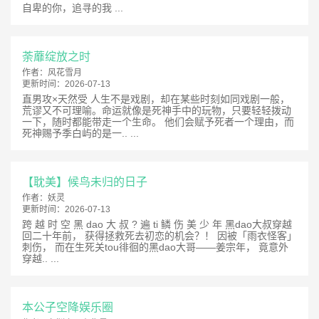
自卑的你，追寻的我 ...
荼蘼绽放之时
作者：
风花雪月
更新时间：
2026-07-13
直男攻×天然受 人生不是戏剧，却在某些时刻如同戏剧一般，
荒谬又不可理喻。命运就像是死神手中的玩物，只要轻轻拨动
一下，随时都能带走一个生命。 他们会赋予死者一个理由，而
死神赐予季白屿的是一.. ...
【耽美】候鸟未归的日子
作者：
妖灵
更新时间：
2026-07-13
跨 越 时 空 黑 dao 大 叔 ? 遍 ti 鳞 伤 美 少 年 黑dao大叔穿越
回二十年前， 获得拯救死去初恋的机会？！ 因被「雨衣怪客」
刺伤， 而在生死关tou徘徊的黑dao大哥——姜宗年， 竟意外
穿越.. ...
本公子空降娱乐圈