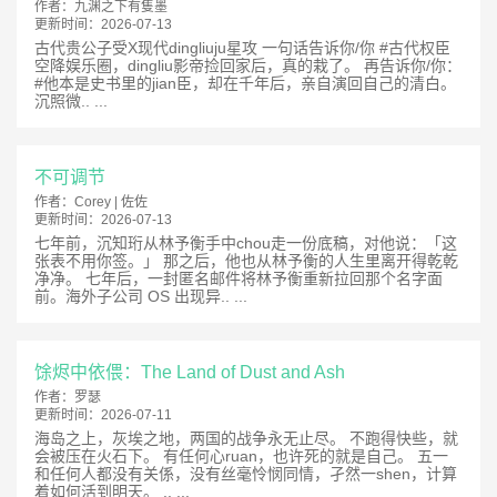
作者：
九渊之下有隻墨
更新时间：
2026-07-13
古代贵公子受X现代dingliuju星攻 一句话告诉你/你 #古代权臣
空降娱乐圈，dingliu影帝捡回家后，真的栽了。 再告诉你/你：
#他本是史书里的jian臣，却在千年后，亲自演回自己的清白。
沉照微.. ...
不可调节
作者：
Corey | 佐佐
更新时间：
2026-07-13
七年前，沉知珩从林予衡手中chou走一份底稿，对他说：「这
张表不用你签。」 那之后，他也从林予衡的人生里离开得乾乾
净净。 七年后，一封匿名邮件将林予衡重新拉回那个名字面
前。海外子公司 OS 出现异.. ...
馀烬中依偎：The Land of Dust and Ash
作者：
罗瑟
更新时间：
2026-07-11
海岛之上，灰埃之地，两国的战争永无止尽。 不跑得快些，就
会被压在火石下。 有任何心ruan，也许死的就是自己。 五一
和任何人都没有关係，没有丝毫怜悯同情，孑然一shen，计算
着如何活到明天。 .. ...