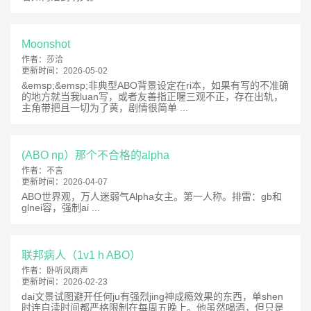
Moonshot
作者：
莎洽
更新时间：
2026-05-02
&emsp;&emsp;非典型ABO背景设定在ri本，如果有写的不准确
的地方就当我luan写，或者友善指正喔三观不正，存在出轨，
主角带把且一切为了黄，剧情很简单 ...
(ABO np）那个不合格的alpha
作者：
不言
更新时间：
2026-04-07
ABO世界观，万人迷弱气Alpha女主。第一人称。排雷：gb和
glnei容，强制ai ...
联邦病人（1v1 h ABO）
作者：
卧听风雨声
更新时间：
2026-02-23
dai文景试图避开任何ju有强烈jing神成瘾效果的东西，单shen
时连自渎时间都严格限制在每周五晚上。他虽然喝酒，但只是