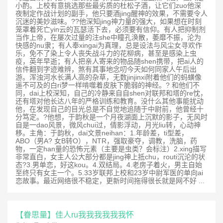
小酌。上校有意挑选那些最劣质的杜松子酒，让它们zuo他深
夜制定作战计划的副手，他只要酒jing醒神的效果，不需要令人
沉迷的美妙滋味。??他深知jing神力量的强大，如果想在时刻
笼罩着死亡yin云的瓦瑟活下去，必须要有信仰。有人把抑制剂
当作上帝，在屡次过量的注she中瞳孔涣散，萎靡不振，沦为
快感的nu隶；有人奉xingai为真理，总是设法与风尘女寻欢作
乐，免不了染上令人丧失战斗力的花柳病，甚至是感染上虫
疫，英年早逝；有人把亲人寄来的物品随shen携带，把ai人的
信件翻到字迹难辨，煞有其事地念叨今天如何同家人午后出
游。浑浊河水长满人高的杂草，无数jinjinxi附着他们的蚂蟥像
遥不可及的白ri梦一样啃噬着皮肤下脆弱的神经。? 和他们不
同，dai上校深知，自己的冷静来自自shen对联邦和塔的re忱，
还有塔对他长达八年的严格训练和教育。没什么其他事能扰动
他，在发现自己的目光总是不自觉地追随于中尉前，他曾经十
分笃定。?他想，于韵秋是一个月夜湖面上沉默的影子，无风时
自是一dao风景，微风chui过，倩影浮动，月光liu转，心动神
移。主角：于韵秋，dai文景neihan：1.年龄差，ti型差，
ABO（男A? 女B转O），NTR，强取豪夺，调教，洗脑，药
物，一定han量的恐怖元素（主要是虫类？会标注）2.xing描写
非常直白，女主人公大部分都是jing神上抵chu，routi沉沦的状
态?3.男单恋，好这kou。4.双结局。4.老房子着火，男主自始
至终只有女主一个。5.33岁联邦上校和23岁中尉军医的单向ai
恋故事。最近网络很不稳定，更新时间拖得很长就是网不好 ...
【眷思量】佳人ru我我我我我我怀