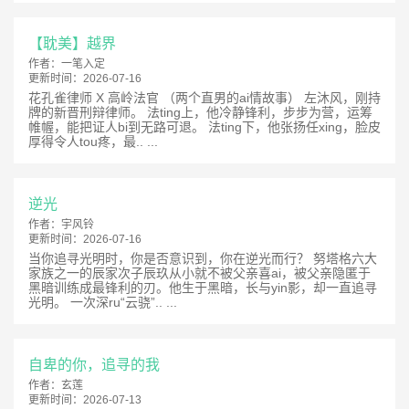
【耽美】越界
作者：
一笔入定
更新时间：
2026-07-16
花孔雀律师 X 高岭法官 （两个直男的ai情故事） 左沐风，刚持
牌的新晋刑辩律师。 法ting上，他冷静锋利，步步为营，运筹
帷幄，能把证人bi到无路可退。 法ting下，他张扬任xing，脸皮
厚得令人tou疼，最.. ...
逆光
作者：
宇风铃
更新时间：
2026-07-16
当你追寻光明时，你是否意识到，你在逆光而行？ 努塔格六大
家族之一的辰家次子辰玖从小就不被父亲喜ai，被父亲隐匿于
黑暗训练成最锋利的刃。他生于黑暗，长与yin影，却一直追寻
光明。 一次深ru“云骁”.. ...
自卑的你，追寻的我
作者：
玄莲
更新时间：
2026-07-13