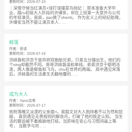
更新时间：
2026-07-24
｜深情守候当红演员×误打误撞菜鸟经纪｜ 原本准备大学毕
业、踏ru初级大人阶段的许燁安，却在上班第一天意外与公司
的年轻演员，易辰，jiao换了shenti。 作为名义上的经纪助理，
许燁安当然不能让演员本人.. ...
鲸落
作者：
依读
更新时间：
2026-07-24
洪緋裊和洪京于是异卵双胞胎兄弟，只差五分鐘出生，他们的
个xing却截然不同。哥哥洪緋裊温和单纯，弟弟洪京于聪明活
泼，两人像是鲸鱼和飞鸟，chu在世界的两端。 高中遇见宋落
后，洪緋裊的生活產生天翻地覆的.. ...
成为大人
作者：
Yansi言希
更新时间：
2026-07-17
依附落魄又淡漠的父亲度ri，易豁文对大人抱持着不以为然和犹
疑， 直到遇见无畏规则的解良月，打破了他的既定认知。 当生
活的窘迫被不着痕跡地打结，当菸味在安心与习惯间画上等
号， 当数字与符.. ...