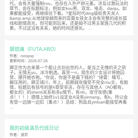
代。会有大量强制rou，也存在人外产卵元素。涉及过激玩法的
章节，会在标题标注，例如女kou男、双龙、电击、daoju。如
果都能接受，再继续往下看。?星际时代ding级权贵天龙人
&amp;amp;从地球穿越而来的亚裔女孩女主会有完整的成长弧
线和剧情高光，但可能到后来，还是拗不过男主家族几代的积
累。不过这没有关系，她的时间还很长。 ...
碧琉璃（FUTA,ABO）
作者：
roropop
更新时间：
2026-07-26
卿芷作为古来第一个能让古剑出世的人，是当之无愧的天之骄
子。无情无yu，冰冷剔透。直至一ri，陌生的少女设计将她囚
禁，撩开她衣袍。“你说，你是不是最下贱的？”排雷：瞎写，
解压用的，卿芷靖川，年上，前期弱攻强受不完全rou文，有剧
情，标题后有括号的是h章受非洁，存在与其他人（AO都有，
都女的）的shenti关系和多p情节，有ntr。攻守攻德(重
点！！！）感情上始终1v1设定女A没有yinnang，有b，所以会
有受一边骑一边扣（重点！）总结：狗血且yinluan能接受再看
...
我的初级演员代班日记
作者：
波尼