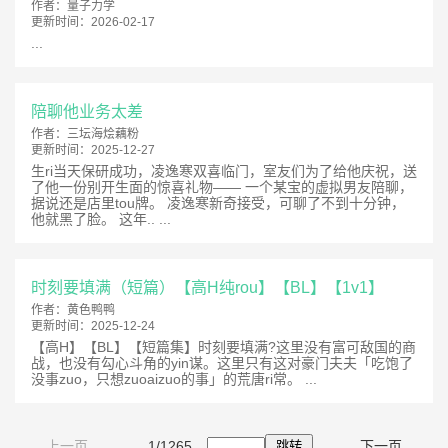
作者：
量子力学
更新时间：
2026-02-17
...
陪聊他业务太差
作者：
三坛海烩藕粉
更新时间：
2025-12-27
生ri当天保研成功，凌逸寒双喜临门，室友们为了给他庆祝，送
了他一份别开生面的惊喜礼物—— 一个某宝的虚拟男友陪聊，
据说还是店里tou牌。 凌逸寒新奇接受，可聊了不到十分钟，
他就黑了脸。 这年.. ...
时刻要填满（短篇）【高H纯rou】【BL】【1v1】
作者：
黄色鸭鸭
更新时间：
2025-12-24
【高H】【BL】【短篇集】时刻要填满?这里没有富可敌国的商
战，也没有勾心斗角的yin谋。这里只有这对豪门夫夫「吃饱了
没事zuo，只想zuoaizuo的事」的荒唐ri常。 ...
上一页
1/1265
下一页