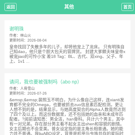
其他
返回
首页
谢明珠
作者：
林山火
更新时间：
2026-08-04
皇帝找回了失散多年的儿子，却将他宠上了龙床。 只有明珠自
己知dao，他只是个胆大包天的冒牌货。 封建大爹鳏夫味皇帝x
被宠jiao的可怜小宝 差18 Tag：BL、古代、双xing、父子、年
上、1v1 ...
请问，我也要被强制吗（abo np）
作者：
人骨雪山
更新时间：
2026-07-26
&emsp;&emsp;裴照玉不明白，为什么像自己这样，连xianti发
育都不完全的Omega，也要被抓去zuo信息素匹配检测。更让
人想不到的是，结果显示，与她高度契合的Alpha人数竟然达到
了四个及以上。而这份数据里，还不包括她的血亲和未成年匹
配者。?阅前请知悉：男全洁，han骨科。共计六个男主，其中
有一对兄弟。存在部分男主看不起女主出shen和容貌的剧情。
女主后期也不会变美。普女设定指的是主角长相普通。她的能
力并不普通。我liuABO设定，背景是机甲与虫族共存的星际时