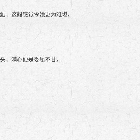
相触，这般感觉令她更为难堪。
念头，满心便是委屈不甘。