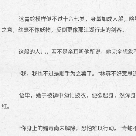
这青蛇模样似不过十六七岁，身量如成人般，略显
之意，丝毫不像妖物，反倒更像那江湖行走的剑客。
这般的人儿，若不是亲耳听他所说，她完全想象
“我，我也不过是顺手为之罢了。”林雾不好意思道
语毕，她于被褥中匆忙披衣，便欲起身，然浑身
红。
“你身上的媚毒尚未解除，恐怕难以行动。”青蛇