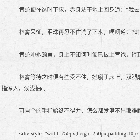
青蛇便在这时下床，赤身站于地上回身道：“我去
林雾呆怔，泪珠再忍不住淌了下来，哽咽道：“谢
青蛇冲她颔首，身上不知何时便已披上青袍，径
林雾等待之时便有些受不住，她躺于床上，双腿摩
指深入，浅浅抽c。
可自个的手指始终不得力，怎么都发泄不出那难
<div style="width:750px;height:250px;padding:10px;rg