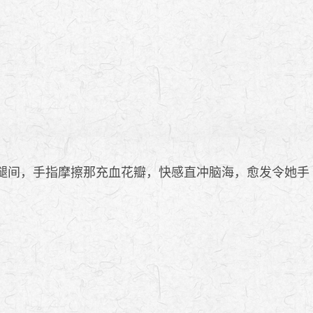
腿间，手指摩擦那充血花瓣，快感直冲脑海，愈发令她手