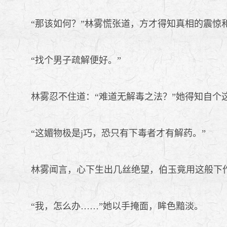
“那该如何？”林雾慌张道，方才得知真相的震惊
“找个男子疏解便好。”
林雾忍不住道：“难道无解毒之法？”她得知自个
“这媚物极是j巧，恐只有下毒者才有解药。”
林雾闻言，心下生出几丝绝望，伯玉竟用这般下作
“我，怎么办……”她以手掩面，眸色黯淡。