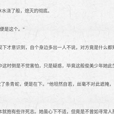
冰水浇了般，熄灭的彻底。
便是这个。”
下才意识到，自个身边多出一人不说，对方竟是什么都
这时倒是不觉害怕，只是疑惑，毕竟这般俊美少年她此
了条青蛇，便是在下。”他坦然自若，丝毫不对此遮掩，
就抱有些许死志。她虽心下不适，但竟是不曾如寻常人