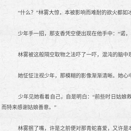
“什么？”林雾大惊，本被影响而难耐的欲火都如
少年手一招，那支香凭空便出现在他手中：“诺，
林雾被这般隔空取物之法吓了一吓，混沌的脑中现
她怔怔注视少年，那模糊的影像渐渐清晰。她心中
少年见她看着自己，自是明白：“前些时日姑娘救
而特来感谢姑娘善意。”
林雾抿了嘴，许是之前便对那青蛇喜爱，又许是本