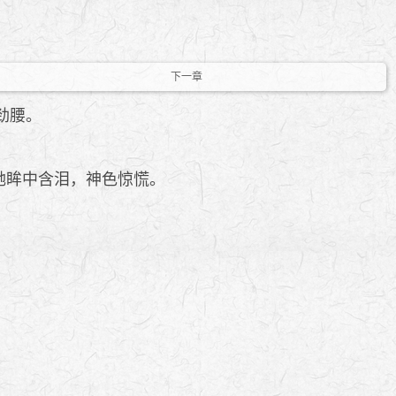
下一章
劲腰。
她眸中含泪，神色惊慌。