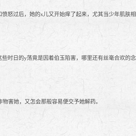
和愤怒过后，她的x儿又开始痒了起来，尤其当少年肌肤
这些时日的y荡竟是因着伯玉陷害，哪里还有丝毫合欢的
物害她，又怎会那般容易便交予她解药。