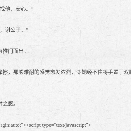
找他，安心。”
，谢公子。”
直推门而出。
擦，那般难耐的感觉愈发浓烈，令她经不住将手置于双
耐之感。
in:auto;"><script type="text/javascript">