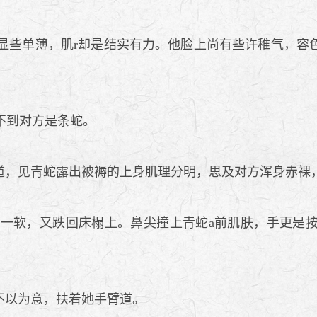
些单薄，肌r却是结实有力。他脸上尚有些许稚气，容
不到对方是条蛇。
，见青蛇露出被褥的上身肌理分明，思及对方浑身赤裸，
一软，又跌回床榻上。鼻尖撞上青蛇a前肌肤，手更是按
不以为意，扶着她手臂道。