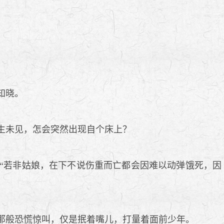
知晓。
生未见，怎会突然出现自个床上？
“若非姑娘，在下不说伤重而亡都会因难以动弹饿死，因
那般恐慌惊叫，仅是抿着嘴儿，打量着面前少年。