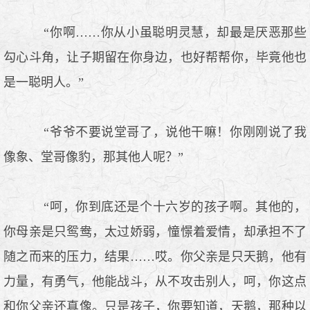
“你啊……你从小虽聪明灵慧，却最是厌恶那些
勾心斗角，让子期留在你身边，也好帮帮你，毕竟他也
是一聪明人。”
“爷爷不要说堂哥了，说他干嘛！你刚刚说了我
像象、堂哥像豹，那其他人呢？”
“呵，你到底还是个十六岁的孩子啊。其他的，
你母亲是只鸳鸯，太过娇弱，憧憬着爱情，却承担不了
随之而来的压力，结果……哎。你父亲是只天鹅，他有
力量，有勇气，他能战斗，从不攻击别人，呵，你这点
和你父亲还真像。只是孩子，你要知道，天鹅，那种以