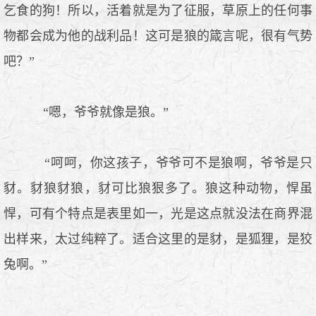
乞食的狗！所以，活着就是为了征服，草原上的任何事
物都会成为他的战利品！这可是狼的箴言呢，很有气势
吧？”
“嗯，爷爷就像是狼。”
“呵呵，你这孩子，爷爷可不是狼啊，爷爷是只
豺。豺狼豺狼，豺可比狼狠多了。狼这种动物，悍虽
悍，可有个特点是表里如一，光是这点就没法在商界混
出样来，太过纯粹了。适合这里的是豺，是狐狸，是狡
兔啊。”
……