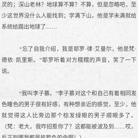
灵的；深山老林？地球算不算？不算，但是忽略吧，至
少这世界没什么人能找到；学满下山，他是学未满就给
系统给踢出地球了……
“忘了自我介绍，我是耶罗·律·艾曼尔，他是梵·
德依·凯里斯。”耶罗听着对方糯糯的声音，笑了一下
说。
“我叫李子慕。”李子慕对这个和自己有着相同发
色瞳色的男子很有好感，有种想亲近的感觉，至少，他
就觉得这人比旁边那个棕发绿眼的男子顺眼多了。
（梵：老大，我咋招惹你了？这都能被波及到……哎，
反正到哪我都是挨欺负的命啊！）