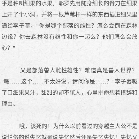
乎是种叫细果的水果。耶罗先用随身细长的骨刀在细果
上开了个小洞，并将一根芦苇杆一样的东西插进细果里
递给李子慕，“你是哪个部落的雌性？怎么会倒在森林
边缘？你去森林没有雄性和你一起么？他们怎么会放
心？”
又是部落兽人雌性雄性？难道真是兽人世界？
“嗯……这个……不太好说，请问你是……？”李子慕吸
了口细果果汁，甜甜的却不腻人，心里拼命想着措辞和
理由。
哦，该死的！为什么以前看过的穿越主人公不是
说烂俗的说失忆就是说失忆然后还是失忆失忆！失忆又