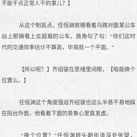
不能干点正常人干的事儿？】
从这个制高点，任恒渊放眼看着马路对面某公车
站上那辆看上去超载的公车，唇角勾了勾：“你们这时
代的交通效率估计不算高，毕竟就一个平面。”
【所以呢？】齐绍骏在思绪里闭眼，【咱能换个
位置么。】
任恒渊这个角度强迫齐绍骏也这么半悬不悬地踩
在阳台外面，他看着下面的景象心里直发虚。
“换个位置？”任恒渊转头朝街道深处张望，