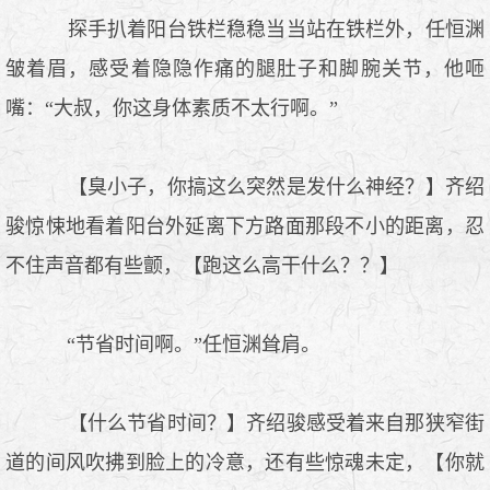
探手扒着阳台铁栏稳稳当当站在铁栏外，任恒渊
皱着眉，感受着隐隐作痛的腿肚子和脚腕关节，他咂
嘴：“大叔，你这身体素质不太行啊。”
【臭小子，你搞这么突然是发什么神经？】齐绍
骏惊悚地看着阳台外延离下方路面那段不小的距离，忍
不住声音都有些颤，【跑这么高干什么？？】
“节省时间啊。”任恒渊耸肩。
【什么节省时间？】齐绍骏感受着来自那狭窄街
道的间风吹拂到脸上的冷意，还有些惊魂未定，【你就