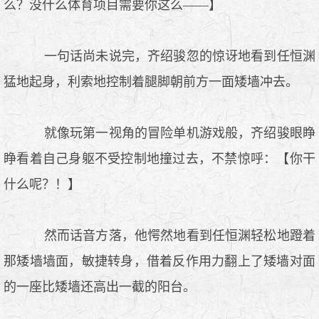
么？没什么体育项目需要你这么——】
一句话尚未说完，齐绍骏忽的惊讶地看到任恒渊
猛地起身，利索地控制着腿脚朝前方一面矮墙冲去。
就像玩第一视角的冒险单机游戏般，齐绍骏眼睁
睁看着自己身躯不受控制地撞过去，不禁惊呼：【你干
什么呢？！】
然而话音方落，他愕然地看到任恒渊轻松地蹬着
那矮墙墙面，敏捷转身，借着反作用力翻上了矮墙对面
的一座比矮墙还高出一截的阳台。