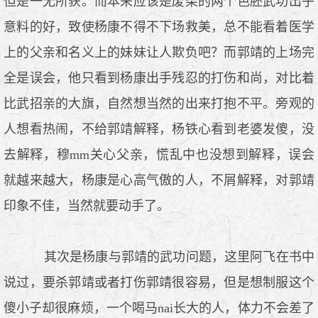
但是一无所获。而本来应该是废柴的两个色胚武功出乎
意料的好，致使杨康不得不下场救美，总不能看着医学
上的父亲和名义上的妹妹让人欺负吧？而郭靖的上场完
全是误会，他只看到杨康出手残忍的打伤和尚，对比着
比武招亲的大旗，自然想当然的出来打抱不平。旁观的
人想看热闹，不给郭靖解释，杨铁心看到老婆发傻，没
去解释，穆mm关心父亲，慌乱中也没想到解释，误会
就越来越大，杨康是心高气傲的人，不屑解释，对郭靖
印象不佳，当然就要动手了。
其次是杨康与郭靖的武功问题，这里阿飞在书中
说过，要杀郭靖或者打伤郭靖很容易，但是想制服这个
傻小子却很麻烦，一个喝马nai长大的人，体力不会差了