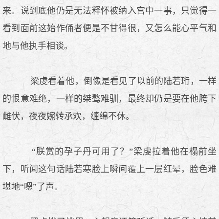
来。说到底他仍是无法释怀被纳入宫中一事，只觉得一
看到面前这始作俑者便是不甘得很，又怎么能心平气和
地与他执手相谈。
梁虔看着他，倒像是看见了以前的陆若珩，一样
的恨意难绝，一样的桀骜难驯，最终却仍是要在他胯下
雌伏，夜夜婉转承欢，缠绵不休。
“朕赏的孕子丹可用了？”梁虔拉着他在榻前坐
下，听闻这句话陆若寒脸上瞬间覆上一层红晕，脸色难
堪地“嗯”了声。