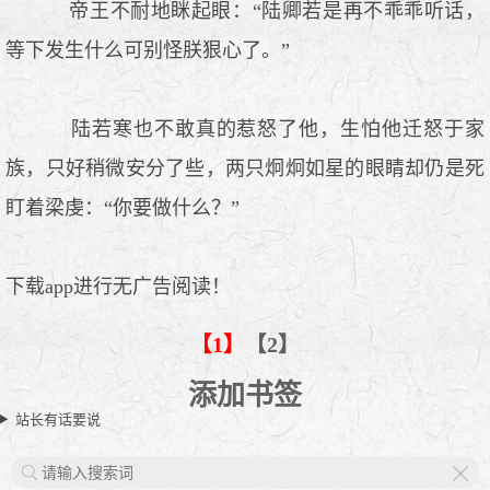
帝王不耐地眯起眼：“陆卿若是再不乖乖听话，
等下发生什么可别怪朕狠心了。”
陆若寒也不敢真的惹怒了他，生怕他迁怒于家
族，只好稍微安分了些，两只炯炯如星的眼睛却仍是死
盯着梁虔：“你要做什么？”
下载app进行无广告阅读！
【1】
【2】
添加书签
站长有话要说
X