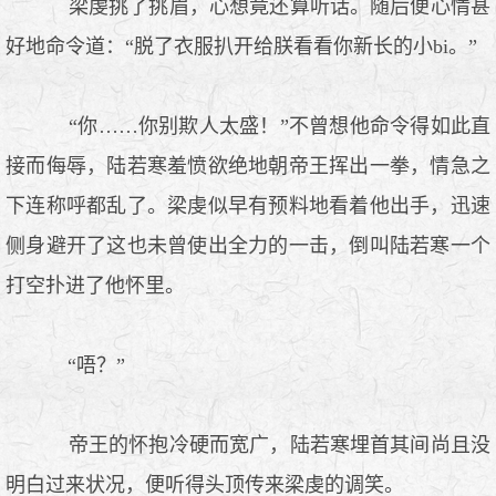
梁虔挑了挑眉，心想竟还算听话。随后便心情甚
好地命令道：“脱了衣服扒开给朕看看你新长的小bi。”
“你……你别欺人太盛！”不曾想他命令得如此直
接而侮辱，陆若寒羞愤欲绝地朝帝王挥出一拳，情急之
下连称呼都乱了。梁虔似早有预料地看着他出手，迅速
侧身避开了这也未曾使出全力的一击，倒叫陆若寒一个
打空扑进了他怀里。
“唔？”
帝王的怀抱冷硬而宽广，陆若寒埋首其间尚且没
明白过来状况，便听得头顶传来梁虔的调笑。