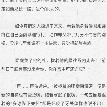
年，面上笑眼弯弯说的是重重有赏，心里想的却是这人
定如他兄长一般，是个耐cao的。
如今真把这人掠进了宫来，看着他身着侍君服饰
跪在自己面前恭迎行礼，动作却又带了几分不情愿的别
扭，梁虔心里倒说不上多快意，只觉得新鲜有趣。
梁虔免了他的礼，拢着他的腰往殿内走去：“前
些日子朕有事没来看你，你在宫中可还适应？”
“臣……臣侍适应。”被拢着的腰瞬间僵硬，便是
新的自称也有些烫嘴，陆若寒抿了抿嘴，一句应当紧跟
着的“多谢陛下关怀”却是死咬了牙关怎样也说不出口