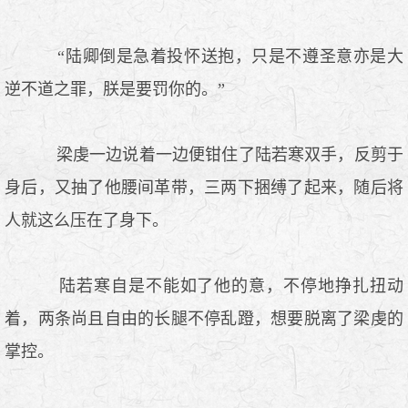
“陆卿倒是急着投怀送抱，只是不遵圣意亦是大
逆不道之罪，朕是要罚你的。”
梁虔一边说着一边便钳住了陆若寒双手，反剪于
身后，又抽了他腰间革带，三两下捆缚了起来，随后将
人就这么压在了身下。
陆若寒自是不能如了他的意，不停地挣扎扭动
着，两条尚且自由的长腿不停乱蹬，想要脱离了梁虔的
掌控。