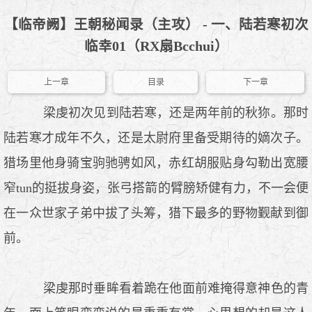
【临帝阙】王朝秘闻录（主攻） - 一、陆若寒初次
临幸01（RX扇Bcchui）
上一章
目录
下一章
梁虔初次见到陆若寒，还是两年前的秋狝。那时
陆若寒才成年不久，还是太尉府里备受期待的嫡次子。
猎场里他身骑宝驹驰骋如风，赤红胡服贴身勾勒出宽腰
窄tun的挺拔身姿，张弓搭箭的臂膀矫健有力，不一会便
在一众世家子弟中拔了头筹，猎下最多的野物觐献到御
前。
梁虔那时垂眸看着跪在他面前难掩得意神色的青